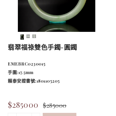
翡翠福祿雙色手鐲-圓鐲
EMEBRC0230015
手圍:17.5mm
賴泰安證書號:1801105205
$285000
$285000