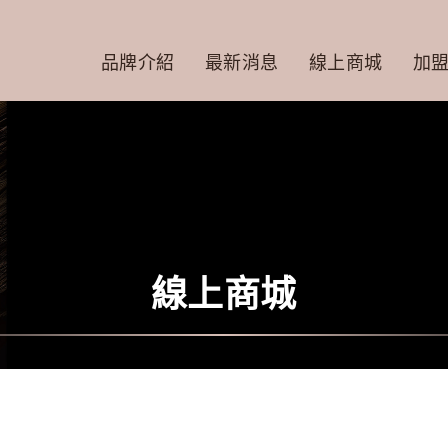
品牌介紹
最新消息
線上商城
加
線上商城