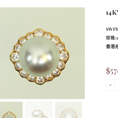
14
SWP
珍珠:1
香港戒圍
$5