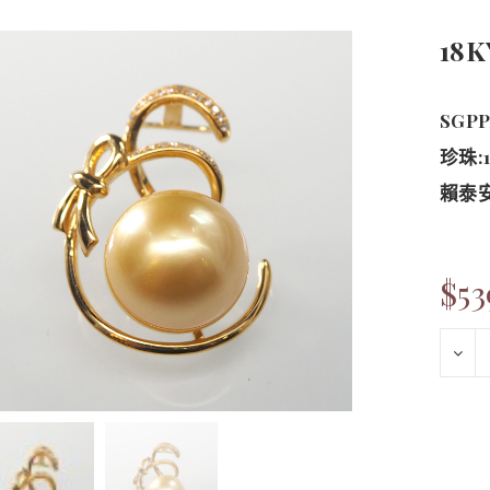
18
SGPP
珍珠:1
賴泰安證
$5