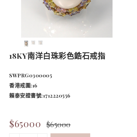
18KY南洋白珠彩色鋯石戒指
SWPRG0300005
香港戒圍:16
賴泰安證書號:1712220556
$65000
$65000